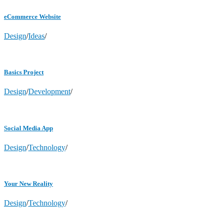
eCommerce Website
Design
/
Ideas
/
Basics Project
Design
/
Development
/
Social Media App
Design
/
Technology
/
Your New Reality
Design
/
Technology
/